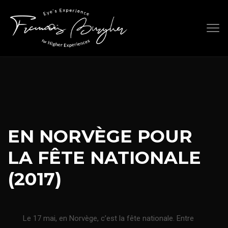
Skip
to
content
EN NORVÈGE POUR
LA FÊTE NATIONALE
(2017)
Le 17 mai, en Norvège, c’est la fête nationale. Entre