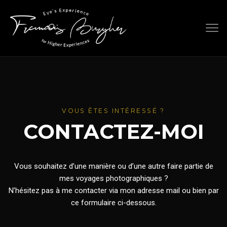
Skip
to
content
C
O
N
T
VOUS ÊTES INTÉRESSÉ ?
CONTACTEZ-MOI
A
C
T
Vous souhaitez d’une manière ou d’une autre faire partie de
mes voyages photographiques ?
N’hésitez pas à me contacter via mon adresse mail ou bien par
ce formulaire ci-dessous.