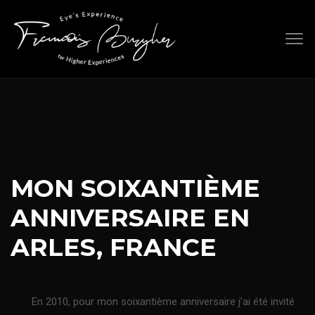
Skip
to
content
MON SOIXANTIÈME
ANNIVERSAIRE EN
ARLES, FRANCE
En 2010, pour mon soixantième anniversaire j’ai été invité