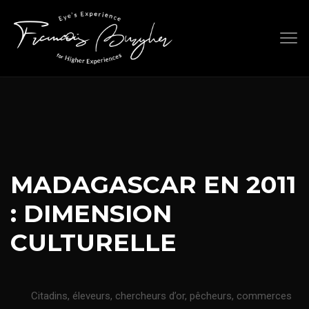
Skip
to
content
MADAGASCAR EN 2011
: DIMENSION
CULTURELLE
Citadins, éleveurs, chercheurs d’or, pêcheurs, commerces